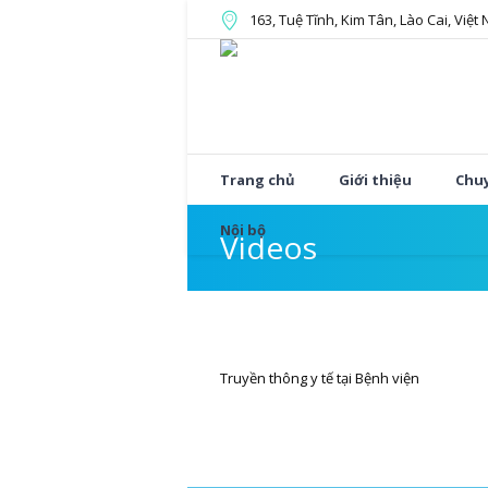
163, Tuệ Tĩnh, Kim Tân, Lào Cai, Việt
Trang chủ
Giới thiệu
Chu
Nội bộ
Videos
Truyền thông y tế tại Bệnh viện