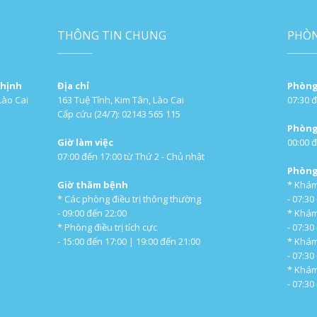
THÔNG TIN CHUNG
PHÒ
Thịnh
Địa chỉ
Phòng
Lào Cai
163 Tuệ Tĩnh, Kim Tân, Lào Cai
07:30 đ
Cấp cứu (24/7): 02143 565 115
Phòng
Giờ làm việc
00:00 đ
07:00 đến 17:00 từ Thứ 2 - Chủ nhật
Phòng
Giờ thăm bệnh
* Khám
* Các phòng điều trị thông thường
- 07:30
- 09:00 đến 22:00
* Khám
* Phòng điều trị tích cực
- 07:30
- 15:00 đến 17:00 | 19:00 đến 21:00
* Khám
- 07:30
* Khá
- 07:30