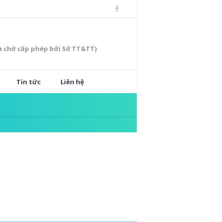
à chờ cấp phép bởi Sở TT&TT)
Tin tức
Liên hệ