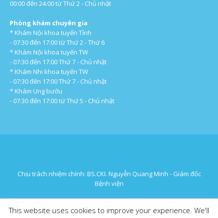
00:00 đến 24:00 từ Thứ 2 - Chủ nhật
Phòng khám chuyên gia
* Khám Nội khoa tuyến Tỉnh
- 07:30 đến 17:00 từ Thứ 2 - Thứ 6
* Khám Nội khoa tuyến TW
- 07:30 đến 17:00 Thứ 7 - Chủ nhật
* Khám Nhi khoa tuyến TW
- 07:30 đến 17:00 Thứ 7 - Chủ nhật
* Khám Ung bướu
- 07:30 đến 17:00 từ Thứ 5 - Chủ nhật
Chịu trách nhiệm chính: BS.CKI. Nguyễn Quang Minh - Giám đốc
Bệnh viện
This website uses cookies to improve your experience. We'll
© 2016 Bệnh Viện Đa Khoa Hưng Thịnh