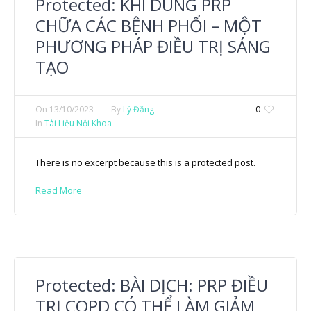
Protected: KHÍ DUNG PRP
CHỮA CÁC BỆNH PHỔI – MỘT
PHƯƠNG PHÁP ĐIỀU TRỊ SÁNG
TẠO
On
13/10/2023
By
Lý Đăng
0
In
Tài Liệu Nội Khoa
There is no excerpt because this is a protected post.
Read More
Protected: BÀI DỊCH: PRP ĐIỀU
TRỊ COPD CÓ THỂ LÀM GIẢM