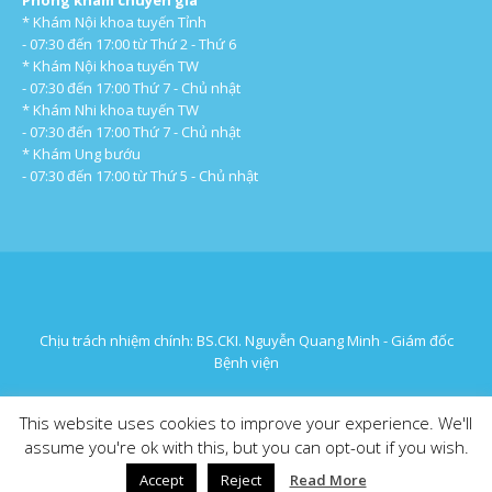
Phòng khám chuyên gia
* Khám Nội khoa tuyến Tỉnh
- 07:30 đến 17:00 từ Thứ 2 - Thứ 6
* Khám Nội khoa tuyến TW
- 07:30 đến 17:00 Thứ 7 - Chủ nhật
* Khám Nhi khoa tuyến TW
- 07:30 đến 17:00 Thứ 7 - Chủ nhật
* Khám Ung bướu
- 07:30 đến 17:00 từ Thứ 5 - Chủ nhật
Chịu trách nhiệm chính: BS.CKI. Nguyễn Quang Minh - Giám đốc
Bệnh viện
This website uses cookies to improve your experience. We'll
© 2016 Bệnh Viện Đa Khoa Hưng Thịnh
assume you're ok with this, but you can opt-out if you wish.
Accept
Reject
Read More