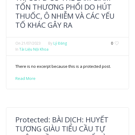
TỔN THƯƠNG PHỔI DO HÚT
THUỐC, Ô NHIỄM VÀ CÁC YẾU
TỐ KHÁC GÂY RA
On
21/07/2023
By
Lý Đăng
0
In
Tài Liệu Nội Khoa
There is no excerpt because this is a protected post.
Read More
Protected: BÀI DỊCH: HUYẾT
TƯƠNG GIÀU TIỂU CẦU TỰ