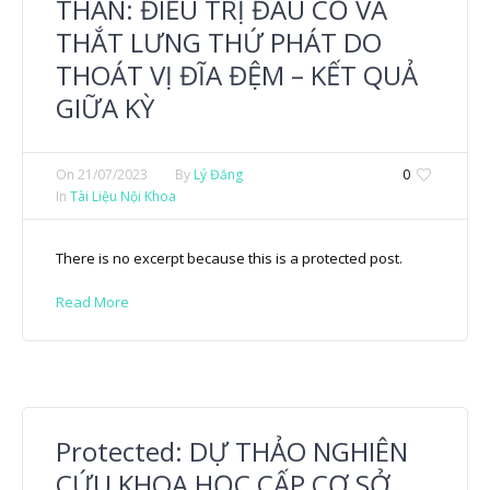
THÂN: ĐIỀU TRỊ ĐAU CỔ VÀ
THẮT LƯNG THỨ PHÁT DO
THOÁT VỊ ĐĨA ĐỆM – KẾT QUẢ
GIỮA KỲ
On
21/07/2023
By
Lý Đăng
0
In
Tài Liệu Nội Khoa
There is no excerpt because this is a protected post.
Read More
Protected: DỰ THẢO NGHIÊN
CỨU KHOA HỌC CẤP CƠ SỞ