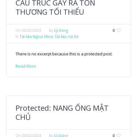
CẤU TRÚC GÂY RA TỔN
THƯƠNG TỐI THIỂU
On
03/02/2023
By
Lý Đăng
0
In
Tài liệu Ngoại Khoa
,
Tài liệu nội bộ
There is no excerpt because this is a protected post.
Read More
Protected: NANG ỐNG MẬT
CHỦ
On
03/02/2023
By
Lý Đăng
0