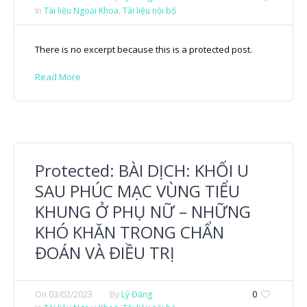
In
Tài liệu Ngoại Khoa
,
Tài liệu nội bộ
There is no excerpt because this is a protected post.
Read More
Protected: BÀI DỊCH: KHỐI U
SAU PHÚC MẠC VÙNG TIỂU
KHUNG Ở PHỤ NỮ – NHỮNG
KHÓ KHĂN TRONG CHẨN
ĐOÁN VÀ ĐIỀU TRỊ
On
03/02/2023
By
Lý Đăng
0