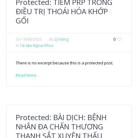
Protected: TIÊM PRP TRONG
ĐIỀU TRỊ THOÁI HÓA KHỚP
GỐI
On
18/06/2023
By
Lý Đăng
0
In
Tài liệu Ngoại Khoa
There is no excerpt because this is a protected post.
Read More
Protected: BÀI DỊCH: BỆNH
NHÂN ĐA CHẤN THƯƠNG
THANH SẮT XUYÊN THẤU