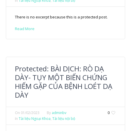
In
Tài liệu Ngoại Khoa
,
Tài liệu nội bộ
There is no excerpt because this is a protected post.
Read More
Protected: BÀI DỊCH: RÒ DẠ
DÀY- TỤY MỘT BIẾN CHỨNG
HIẾM GẶP CỦA BỆNH LOÉT DẠ
DÀY
On
01/02/2023
By
adminbv
0
In
Tài liệu Ngoại Khoa
,
Tài liệu nội bộ