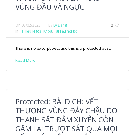
VÙNG ĐẦU VÀ NGỰC
On
03/02/2023
By
Lý Đăng
0
In
Tài liệu Ngoại Khoa
,
Tài liệu nội bộ
There is no excerpt because this is a protected post.
Read More
Protected: BÀI DỊCH: VẾT
THƯƠNG VÙNG ĐÁY CHẬU DO
THANH SẮT ĐÂM XUYÊN CÒN
GĂM LẠI TRƯỢT SÁT QUA MỌI