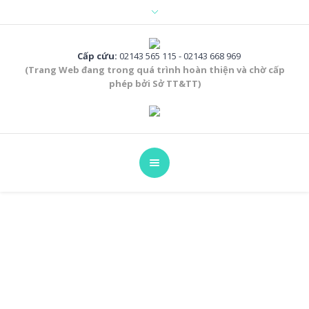
Cấp cứu:
02143 565 115 - 02143 668 969
(Trang Web đang trong quá trình hoàn thiện và chờ cấp
phép bởi Sở TT&TT)
NỘI SOI TIÊU HÓA
Home
/
NỘI SOI TIÊU HÓA