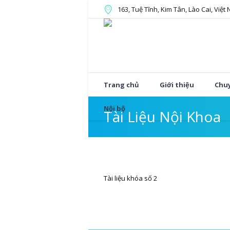
163, Tuệ Tĩnh, Kim Tân, Lào Cai, Việt
Trang chủ
Giới thiệu
Chu
Nội bộ
Tài Liệu Nội Khoa
Tài liệu khóa số 2