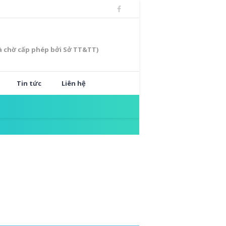
à chờ cấp phép bởi Sở TT&TT)
Tin tức
Liên hệ