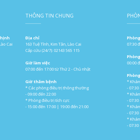
THÔNG TIN CHUNG
PHÒ
Thịnh
Địa chỉ
Phòng
Lào Cai
163 Tuệ Tĩnh, Kim Tân, Lào Cai
07:30 đ
Cấp cứu (24/7): 02143 565 115
Phòng
Giờ làm việc
00:00 đ
07:00 đến 17:00 từ Thứ 2 - Chủ nhật
Phòng
Giờ thăm bệnh
* Khám
* Các phòng điều trị thông thường
- 07:30
- 09:00 đến 22:00
* Khám
* Phòng điều trị tích cực
- 07:30
- 15:00 đến 17:00 | 19:00 đến 21:00
* Khám
- 07:30
* Khá
- 07:30