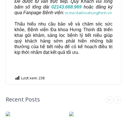
Để được tư vấn trực tiếp, Quý Khách vui lòng
bấm số tổng đài
02143.668.969
hoặc đăng ký
qua Fanpage Bệnh viện:
m.me/dakhoahungthinh.vn
Thấu hiểu nhu cầu bảo vệ và chăm sóc sức
khỏe, Bệnh viện Đa khoa Hưng Thịnh đã triển
khai gói khám, sàng lọc bệnh lý tiết niệu giúp
quý khách hàng sớm phát hiện những bất
thường của hệ tiết niệu để có kế hoạch điều trị
kịp thời nhằm đạt kết quả tối ưu.
Lượt xem:
238
Recent Posts