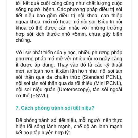
tới kết quả cuối cùng cũng như chất lượng cuộc
sống người bệnh. Các phương pháp điều trị sỏi
tiết niệu bao gồm điều trị nội khoa, can thiệp
ngoại khoa, mổ mở hoặc mổ nội soi.
Điều trị nội
khoa có thể được cân nhắc với những trường
hợp sỏi kích thước nhỏ <5mm, chưa gây biến
chứng.
Với sự phát triển của y học, nhiều phương pháp
phương pháp mổ mở với nhiều rủi ro ngày càng
ít được áp dụng. Thay vào đó là các kỹ thuật
mới, an toàn hơn, ít xâm lấn hơn như: nội soi tán
sỏi thận qua da chuẩn thức (Standard PCNL),
nội soi tán sỏi thận qua da tối thiểu (Mini PCNL),
nội soi niệu quản (Ureteroscopy), tán sỏi ngoài
cơ thể (ESWL).
7. Cách phòng tránh sỏi tiết niệu?
Để phòng tránh sỏi tiết niệu, mỗi người nên thực
hiện lối sống lành mạnh, chế độ ăn lành mạnh
kết hợp tập luyện hợp lý: