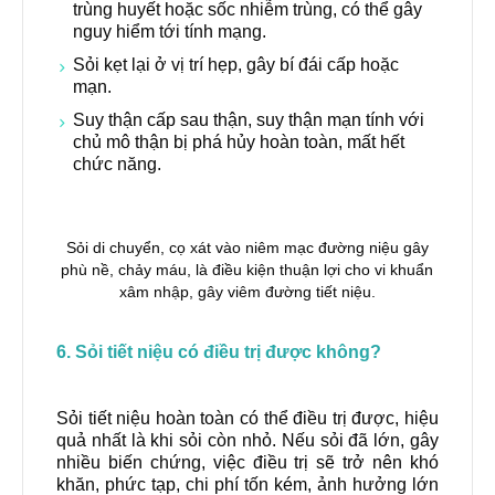
trùng huyết hoặc sốc nhiễm trùng, có thể gây
nguy hiểm tới tính mạng.
Sỏi kẹt lại ở vị trí hẹp, gây bí đái cấp hoặc
mạn.
Suy thận cấp sau thận, suy thận mạn tính với
chủ mô thận bị phá hủy hoàn toàn, mất hết
chức năng.
Sỏi di chuyển, cọ xát vào niêm mạc đường niệu gây
phù nề, chảy máu, là điều kiện thuận lợi cho vi khuẩn
xâm nhập, gây viêm đường tiết niệu.
6. Sỏi tiết niệu có điều trị được không?
Sỏi tiết niệu hoàn toàn có thể điều trị được, hiệu
quả nhất là khi sỏi còn nhỏ. Nếu sỏi đã lớn, gây
nhiều biến chứng, việc điều trị sẽ trở nên khó
khăn, phức tạp, chi phí tốn kém, ảnh hưởng lớn