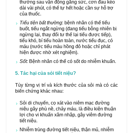
thường sau vận động gắng sức, cơn đau kéo
dài vài phút, có thể tự hết hoặc cần sự hỗ trợ
của thuốc.
Tiểu tiện bất thường
: bệnh nhân có thể tiểu
buốt, tiểu ngắt ngừng (đang tiểu bỗng nhiên bị
ngừng lại, thay đổi tư thế lại tiểu được tiếp),
tiểu khó, bí tiểu hoàn toàn, nước tiểu đục, có
máu (nước tiểu màu hồng đỏ hoặc chỉ phát
hiện được nhờ xét nghiệm).
Sốt:
Bệnh nhân có thể có sốt do nhiễm khuẩn.
5. Tác hại của sỏi tiết niệu?
Tùy từng vị trí và kích thước của sỏi mà có các
biến chứng khác nhau:
Sỏi di chuyển, cọ xát vào niêm mạc đường
niệu gây phù nề, chảy máu, là điều kiện thuận
lợi cho vi khuẩn xâm nhập, gây viêm đường
tiết niệu.
Nhiễm trùng đường tiết niệu, thận mủ, nhiễm