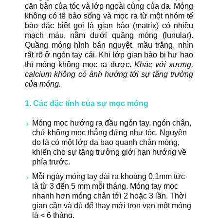
căn bản của tóc và lớp ngoài cùng của da. Móng
không có tế bào sống và mọc ra từ một nhóm tế
bào đặc biệt gọi là gian bào (matrix) có nhiều
mạch máu, nằm dưới quầng móng (lunular).
Quầng móng hình bán nguyệt, mầu trắng, nhìn
rất rõ ở ngón tay cái. Khi lớp gian bào bị hư hao
thì móng không mọc ra được.
Khác với xương,
calcium không có ảnh hưởng tới sự tăng trưởng
của móng.
1. Các đặc tính của sự mọc móng
Móng mọc hướng ra đầu ngón tay, ngón chân,
chứ không mọc thẳng đứng như tóc. Nguyên
do là có một lớp da bao quanh chân móng,
khiến cho sự tăng trưởng giới hạn hướng về
phía trước.
Mỗi ngày móng tay dài ra khoảng 0,1mm tức
là từ 3 đến 5 mm mỗi tháng. Móng tay mọc
nhanh hơn móng chân tới 2 hoặc 3 lần. Thời
gian cần và đủ để thay mới trọn vẹn một móng
là
<
6 tháng.