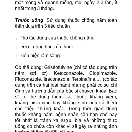
mặt móng và quanh móng, mỗi ngày 2-3 lần, ít
nhất trong 3 tháng.
Thuốc uống
: Sử dụng thuốc chống nấm toàn
thân dựa trên 3 tiêu chuẩn
Phổ tác dụng của thuốc chống nấm.
Dược động học của thuốc.
Biểu hiện lâm sàng.
Có thể dùng: Griséofulvine (chỉ có tác dụng trên
nấm sợi tơ), Ketoconazole, Clotrimazole,
Fluconazole, Itraconazole, Terbinafine,… (có tác
dụng trên cả hai loại nấm) nhưng phải có sự chỉ
định và hướng dẫn của bác sĩ chuyên khoa. Bác
sĩ có thể dùng thêm các thuốc kháng viêm,
kháng histamine hay kháng sinh nếu có thêm
các triệu chứng khác. Trong thời gian dùng
thuốc kháng nấm, bệnh nhân cần hạn chế hay
tốt nhất là tránh xa rượu, bia và những thức
uống có chứa cồn khác vì sẽ gây ra những ảnh