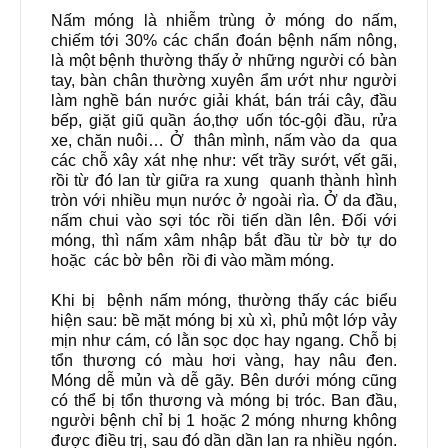
Nấm móng là nhiễm trùng ở móng do nấm,
chiếm tới 30% các chẩn đoán bệnh nấm nông,
là một bệnh thường thấy ở những người có bàn
tay, bàn chân thường xuyên ẩm ướt như người
làm nghề bán nước giải khát, bán trái cây, đầu
bếp, giặt giũ quần áo,thợ uốn tóc-gội đầu, rửa
xe, chăn nuôi… Ở thân mình, nấm vào da qua
các chỗ xây xát nhẹ như: vết trầy sướt, vết gãi,
rồi từ đó lan từ giữa ra xung quanh thành hình
tròn với nhiều mụn nước ở ngoài rìa. Ở da đầu,
nấm chui vào sợi tóc rồi tiến dần lên. Đối với
móng, thì nấm xâm nhập bắt đầu từ bờ tự do
hoặc các bờ bên rồi đi vào mầm móng.
Khi bị
bệnh nấm móng, thường thấy các biểu
hiện sau: bề mặt móng bị xù xì, phủ một lớp vảy
mịn như cám, có lằn sọc dọc hay ngang. Chỗ bị
tổn thương có màu hơi vàng, hay nâu đen.
Móng dễ mủn và dễ gãy. Bên dưới móng cũng
có thể bị tổn thương và móng bị tróc. Ban đầu,
người bệnh chỉ bị 1 hoặc 2 móng nhưng không
được điều trị, sau đó dần dần lan ra nhiều ngón.