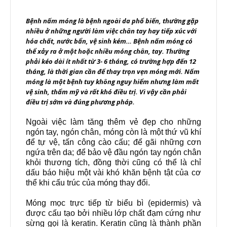
Bệnh nấm móng là bệnh ngoài da phổ biến, thường gặp
nhiều ở những người làm việc chân tay hay tiếp xúc với
hóa chất, nước bẩn, vệ sinh kém… Bệnh nấm móng có
thể xảy ra ở một hoặc nhiều móng chân, tay. Thường
phải kéo dài ít nhất từ 3- 6 tháng, có trường hợp đến 12
tháng, là thời gian cần để thay trọn vẹn móng mới. Nấm
móng là một bệnh tuy không nguy hiểm nhưng làm mất
vệ sinh, thẩm mỹ và rất khó điều trị. Vì vậy cần phải
điều trị sớm và đúng phương pháp.
Ngoài việc làm tăng thêm vẻ đẹp cho những
ngón tay, ngón chân, móng còn là một thứ vũ khí
để tự vệ, tấn công cào cấu; để gãi những cơn
ngứa trên da; để bảo vệ đầu ngón tay ngón chân
khỏi thương tích, đồng thời cũng có thể là chỉ
dấu báo hiệu một vài khó khăn bệnh tật của cơ
thể khi cấu trúc của móng thay đổi.
Móng mọc trực tiếp từ biểu bì (epidermis) và
được cấu tạo bởi nhiều lớp chất đạm cứng như
sừng gọi là keratin. Keratin cũng là thành phần