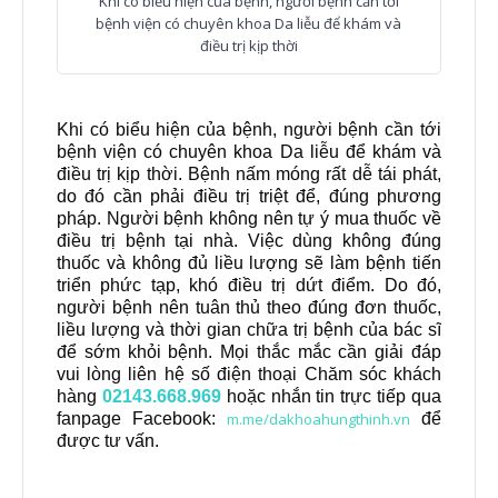
Khi có biểu hiện của bệnh, người bệnh cần tới
bệnh viện có chuyên khoa Da liễu để khám và
điều trị kịp thời
Khi có biểu hiện của bệnh, người bệnh cần tới
bệnh viện có chuyên khoa Da liễu để khám và
điều trị kịp thời. Bệnh nấm móng rất dễ tái phát,
do đó cần phải điều trị triệt để, đúng phương
pháp. Người bệnh không nên tự ý mua thuốc về
điều trị bệnh tại nhà. Việc dùng không đúng
thuốc và không đủ liều lượng sẽ làm bệnh tiến
triển phức tạp, khó điều trị dứt điểm. Do đó,
người bệnh nên tuân thủ theo đúng đơn thuốc,
liều lượng và thời gian chữa trị bệnh của bác sĩ
để sớm khỏi bệnh. Mọi thắc mắc cần giải đáp
vui lòng liên hệ số điện thoại Chăm sóc khách
hàng
02143.668.969
hoặc nhắn tin trực tiếp qua
fanpage Facebook:
m.me/dakhoahungthinh.vn
để
được tư vấn.