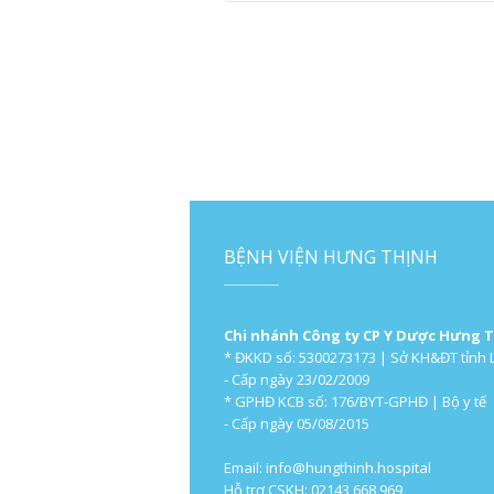
BỆNH VIỆN HƯNG THỊNH
Chi nhánh Công ty CP Y Dược Hưng 
* ĐKKD số: 5300273173 | Sở KH&ĐT tỉnh 
- Cấp ngày 23/02/2009
* GPHĐ KCB số: 176/BYT-GPHĐ | Bộ y tế
- Cấp ngày 05/08/2015
Email:
info@hungthinh.hospital
Hỗ trợ CSKH: 02143 668 969