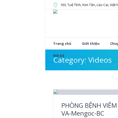
163, Tuệ Tĩnh, Kim Tân, Lào Cai, Việt
Trang chủ
Giới thiệu
Chu
Nội bộ
Category:
Videos
PHÒNG BỆNH VIÊM
VA-Mengoc-BC