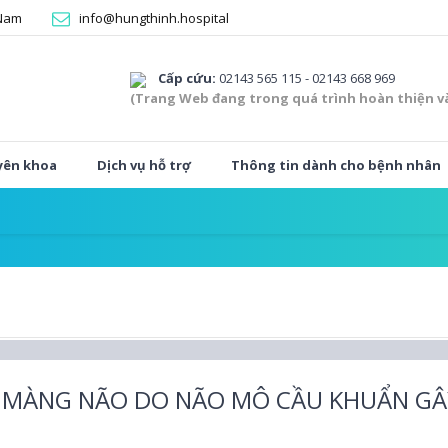
 Nam
info@hungthinh.hospital
Cấp cứu:
02143 565 115 - 02143 668 969
(Trang Web đang trong quá trình hoàn thiện v
yên khoa
Dịch vụ hỗ trợ
Thông tin dành cho bệnh nhân
 MÀNG NÃO DO NÃO MÔ CẦU KHUẨN GÂY 