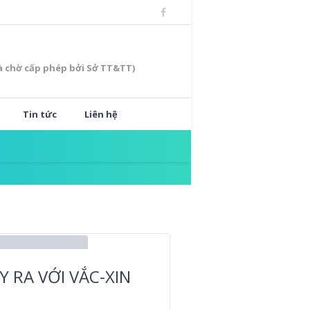
à chờ cấp phép bởi Sở TT&TT)
Tin tức
Liên hệ
RA VỚI VẮC-XIN