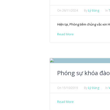
On
26/11/2024
By
Lý Đăng
In
T
Hiện tại, Phòng tiêm chủng vắc-xin
Read More
Phóng sự khóa đào
On
15/10/2019
By
Lý Đăng
In
Read More