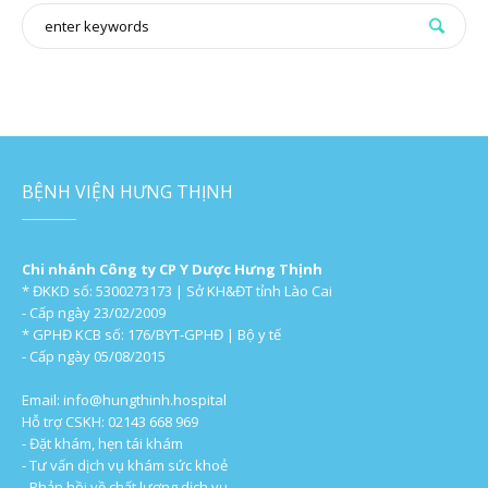
BỆNH VIỆN HƯNG THỊNH
Chi nhánh Công ty CP Y Dược Hưng Thịnh
* ĐKKD số: 5300273173 | Sở KH&ĐT tỉnh Lào Cai
- Cấp ngày 23/02/2009
* GPHĐ KCB số: 176/BYT-GPHĐ | Bộ y tế
- Cấp ngày 05/08/2015
Email:
info@hungthinh.hospital
Hỗ trợ CSKH: 02143 668 969
- Đặt khám, hẹn tái khám
- Tư vấn dịch vụ khám sức khoẻ
- Phản hồi về chất lượng dịch vụ